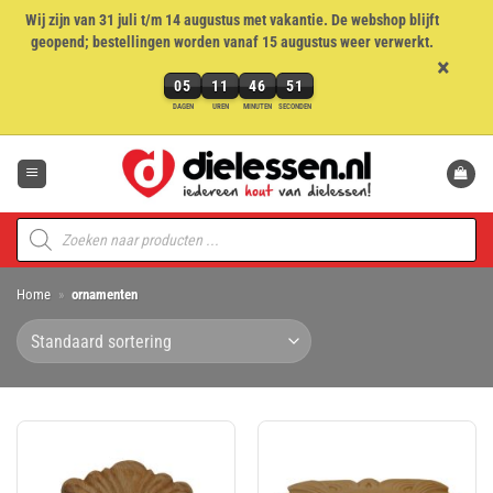
Wij zijn van 31 juli t/m 14 augustus met vakantie. De webshop blijft
geopend; bestellingen worden vanaf 15 augustus weer verwerkt.
×
05
11
46
50
5
DAGEN
UREN
MINUTEN
SECONDEN
dagen,
Ga
11
naar
uren,
inhoud
46
minuten
Producten
en
zoeken
50
seconden
Home
»
ornamenten