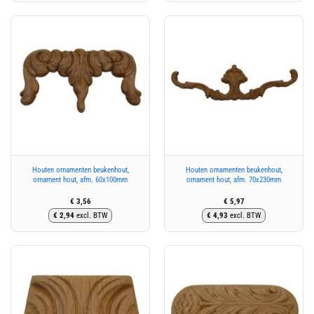
Houten ornamenten beukenhout,
Houten ornamenten beukenhout,
ornament hout, afm. 60x100mm
ornament hout, afm. 70x230mm
€
3,56
€
5,97
€
2,94
excl. BTW
€
4,93
excl. BTW