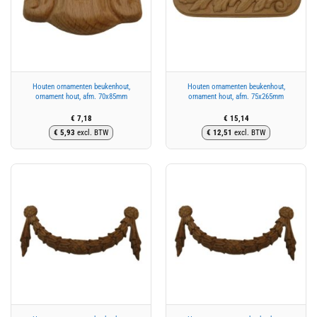
Houten ornamenten beukenhout,
Houten ornamenten beukenhout,
ornament hout, afm. 70x85mm
ornament hout, afm. 75x265mm
€
7,18
€
15,14
€
5,93
excl. BTW
€
12,51
excl. BTW