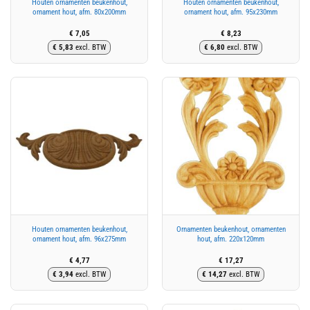
Houten ornamenten beukenhout,
Houten ornamenten beukenhout,
ornament hout, afm. 80x200mm
ornament hout, afm. 95x230mm
€
7,05
€
8,23
€
5,83
excl. BTW
€
6,80
excl. BTW
Houten ornamenten beukenhout,
Ornamenten beukenhout, ornamenten
ornament hout, afm. 96x275mm
hout, afm. 220x120mm
€
4,77
€
17,27
€
3,94
excl. BTW
€
14,27
excl. BTW