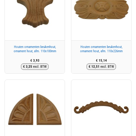
Houten ornamenten beukenhout,
Houten ornamenten beukenhout,
ornament hout, afm. 110x100mm
ornament hout, afm. 110x226mm
€
3,93
€
15,14
€
3,25
excl. BTW
€
12,51
excl. BTW