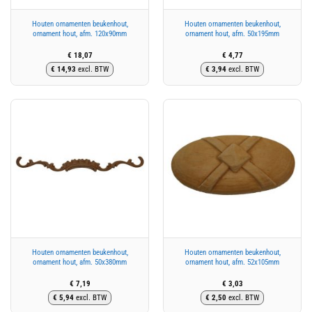
Houten ornamenten beukenhout,
Houten ornamenten beukenhout,
ornament hout, afm. 120x90mm
ornament hout, afm. 50x195mm
€
18,07
€
4,77
€
14,93
excl. BTW
€
3,94
excl. BTW
Houten ornamenten beukenhout,
Houten ornamenten beukenhout,
ornament hout, afm. 50x380mm
ornament hout, afm. 52x105mm
€
7,19
€
3,03
€
5,94
excl. BTW
€
2,50
excl. BTW