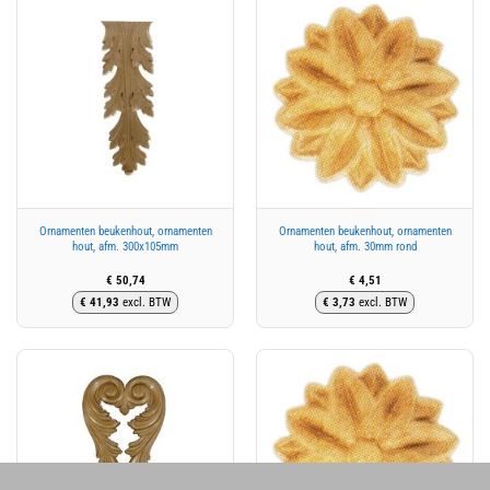
Ornamenten beukenhout, ornamenten
Ornamenten beukenhout, ornamenten
hout, afm. 300x105mm
hout, afm. 30mm rond
€
50,74
€
4,51
€
41,93
excl. BTW
€
3,73
excl. BTW