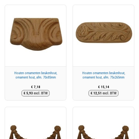
Houten ornamenten beukenhout,
Houten ornamenten beukenhout,
ornament hout, afm. 70x85mm
ornament hout, afm. 75x265mm
€
7,18
€
15,14
€
5,93
excl. BTW
€
12,51
excl. BTW