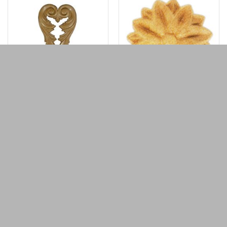
Ornamenten beukenhout, ornamenten
Ornamenten beukenhout, ornamenten
hout, afm. 320x155mm
hout, afm. 45mm rond
€
33,34
€
2,87
€
27,55
excl. BTW
€
2,37
excl. BTW