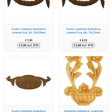
Houten ornamenten beukenhout,
Houten ornamenten beukenhout,
ornament hout, afm. 80x200mm
ornament hout, afm. 95x230mm
€
7,05
€
8,23
€
5,83
excl. BTW
€
6,80
excl. BTW
Houten ornamenten beukenhout,
Ornamenten beukenhout, ornamenten