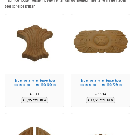
Prachtige houten versieringselementen om uw interieur mee te verfraaien tegen
zeer scherpe prijzen!
Houten ornamenten beukenhout,
Houten ornamenten beukenhout,
ornament hout, afm. 110x100mm
ornament hout, afm. 110x226mm
€
3,93
€
15,14
€
3,25
excl. BTW
€
12,51
excl. BTW