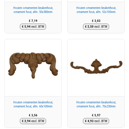
Houten ornamenten beukenhout,
Houten ornamenten beukenhout,
ornament hout, afm. 50x380mm
ornament hout, afm. 52x105mm
€
7,19
€
3,03
€
5,94
excl. BTW
€
2,50
excl. BTW
Houten ornamenten beukenhout,
Houten ornamenten beukenhout,
ornament hout, afm. 60x100mm
ornament hout, afm. 70x230mm
€
3,56
€
5,97
€
2,94
excl. BTW
€
4,93
excl. BTW