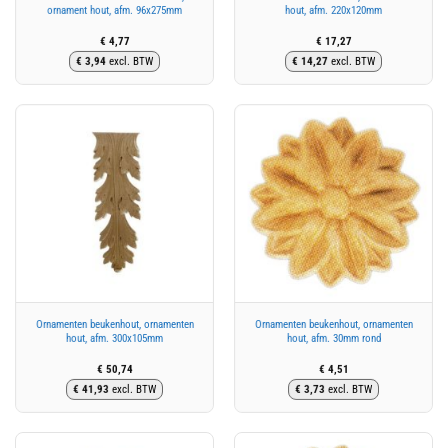
ornament hout, afm. 96x275mm
hout, afm. 220x120mm
€
4,77
€
17,27
€
3,94
excl. BTW
€
14,27
excl. BTW
Ornamenten beukenhout, ornamenten
Ornamenten beukenhout, ornamenten
hout, afm. 300x105mm
hout, afm. 30mm rond
€
50,74
€
4,51
€
41,93
excl. BTW
€
3,73
excl. BTW