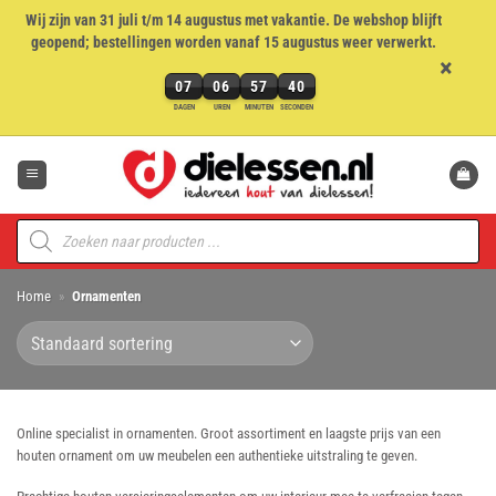
Wij zijn van 31 juli t/m 14 augustus met vakantie. De webshop blijft
geopend; bestellingen worden vanaf 15 augustus weer verwerkt.
×
07
06
57
39
7
DAGEN
UREN
MINUTEN
SECONDEN
dagen,
Ga
6
naar
uren,
inhoud
57
minuten
Producten
en
zoeken
39
seconden
Home
»
Ornamenten
Online specialist in ornamenten. Groot assortiment en laagste prijs van een
houten ornament om uw meubelen een authentieke uitstraling te geven.