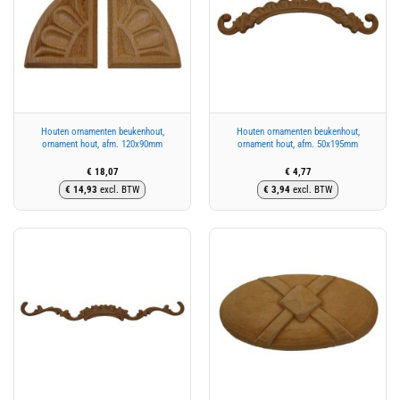
Houten ornamenten beukenhout,
Houten ornamenten beukenhout,
ornament hout, afm. 120x90mm
ornament hout, afm. 50x195mm
€
18,07
€
4,77
€
14,93
excl. BTW
€
3,94
excl. BTW