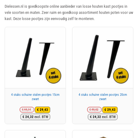
Dielessen.nl is goedkoopste online aanbieder van losse houten kast pootjes in
vele soorten en maten. Zeer ruim en goedkoop assortiment houten poten voor uw
kast. Deze losse pootjes zijn eenvoudig zelf te monteren.
4 stuks schuine stalen pootjes 15cm
4 stuks schuine stalen pootjes 20cm
zwart
zwart
€
44,14
€
49,42
€
29,43
€
29,43
Oorspronkelijke
Huidige
Oorspronkelijke
Huidige
€
24,32
excl. BTW
€
24,32
excl. BTW
prijs
prijs
prijs
prijs
was:
is:
was:
is:
€ 44,14.
€ 29,43.
€ 49,42.
€ 29,43.