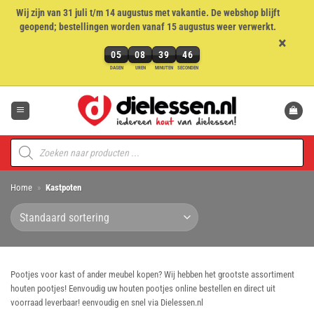
Wij zijn van 31 juli t/m 14 augustus met vakantie. De webshop blijft
geopend; bestellingen worden vanaf 15 augustus weer verwerkt.
×
05
08
39
46
5
DAGEN
UREN
MINUTEN
SECONDEN
dagen,
Ga
8
naar
uren,
inhoud
39
minuten
Producten
en
zoeken
46
seconden
Home
»
Kastpoten
Pootjes voor kast of ander meubel kopen? Wij hebben het grootste assortiment
houten pootjes! Eenvoudig uw houten pootjes online bestellen en direct uit
voorraad leverbaar! eenvoudig en snel via Dielessen.nl