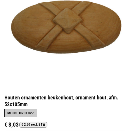
Houten ornamenten beukenhout, ornament hout, afm.
52x105mm
MODEL OR.U.027
€
3,03
€
2,50
excl. BTW