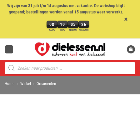
Wij zijn van 31 juli t/m 14 augustus met vakantie. De webshop blijft
geopend; bestellingen worden vanaf 15 augustus weer verwerkt.
×
08
10
05
25
8
DAGEN
UREN
MINUTEN
SECONDEN
dagen,
Ga
10
naar
uren,
inhoud
5
minuten
Producten
en
zoeken
25
seconden
Home
»
Winkel
»
Ornamenten