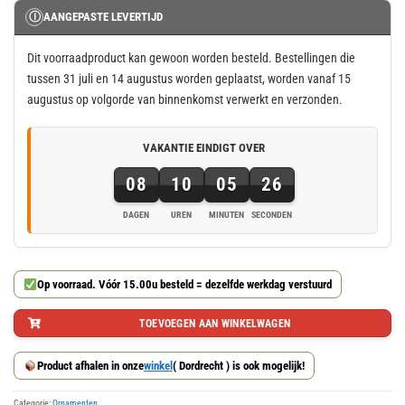
Ⓘ
AANGEPASTE LEVERTIJD
Dit voorraadproduct kan gewoon worden besteld. Bestellingen die
tussen 31 juli en 14 augustus worden geplaatst, worden vanaf 15
augustus op volgorde van binnenkomst verwerkt en verzonden.
VAKANTIE EINDIGT OVER
08
10
05
25
DAGEN
UREN
MINUTEN
SECONDEN
8
dagen,
10
Op voorraad. Vóór 15.00u besteld = dezelfde werkdag verstuurd
uren,
5
TOEVOEGEN AAN WINKELWAGEN
minuten
en
Product afhalen in onze
winkel
( Dordrecht ) is ook mogelijk!
25
seconden
Categorie:
Ornamenten