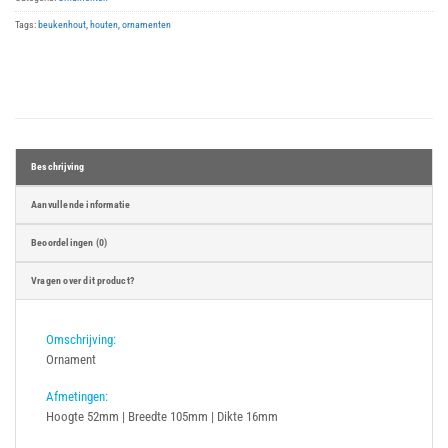
Tags:
beukenhout
,
houten
,
ornamenten
Beschrijving
Aanvullende informatie
Beoordelingen (0)
Vragen over dit product?
Omschrijving:
Ornament
Afmetingen:
Hoogte 52mm | Breedte 105mm | Dikte 16mm