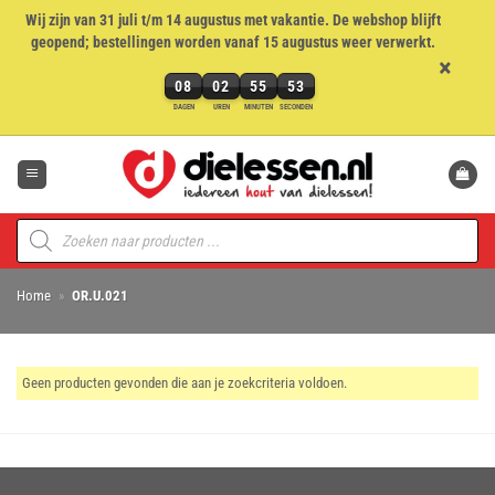
Wij zijn van 31 juli t/m 14 augustus met vakantie. De webshop blijft
geopend; bestellingen worden vanaf 15 augustus weer verwerkt.
×
08
02
55
53
8
DAGEN
UREN
MINUTEN
SECONDEN
dagen,
Ga
2
naar
uren,
inhoud
55
minuten
Producten
en
zoeken
53
seconden
Home
»
OR.U.021
Geen producten gevonden die aan je zoekcriteria voldoen.