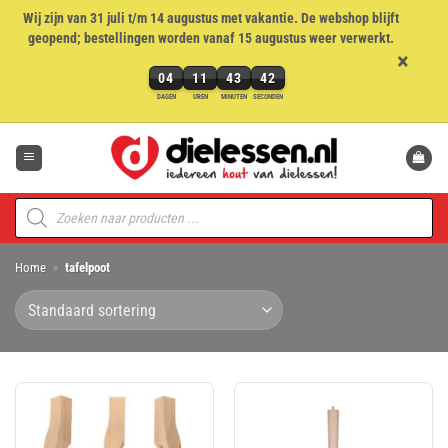
Wij zijn van 31 juli t/m 14 augustus met vakantie. De webshop blijft
geopend; bestellingen worden vanaf 15 augustus weer verwerkt.
×
04
11
43
42
4
DAGEN
UREN
MINUTEN
SECONDEN
dagen,
Ga
11
naar
uren,
inhoud
43
minuten
Producten
en
zoeken
42
seconden
Home
»
tafelpoot