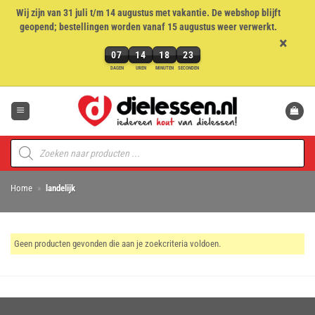
Wij zijn van 31 juli t/m 14 augustus met vakantie. De webshop blijft
geopend; bestellingen worden vanaf 15 augustus weer verwerkt.
×
07
14
18
23
7
DAGEN
UREN
MINUTEN
SECONDEN
dagen,
Ga
14
naar
uren,
inhoud
18
minuten
Producten
en
zoeken
23
seconden
Home
»
landelijk
Geen producten gevonden die aan je zoekcriteria voldoen.