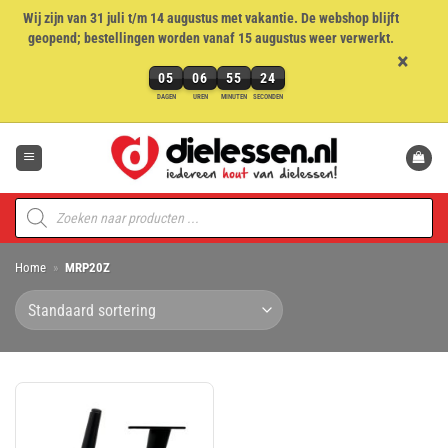
Wij zijn van 31 juli t/m 14 augustus met vakantie. De webshop blijft
geopend; bestellingen worden vanaf 15 augustus weer verwerkt.
×
05
06
55
24
5
DAGEN
UREN
MINUTEN
SECONDEN
dagen,
Ga
6
naar
uren,
inhoud
55
minuten
Producten
en
zoeken
24
seconden
Home
»
MRP20Z