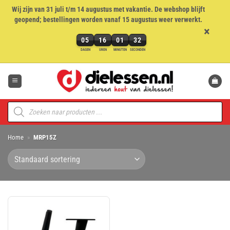
Wij zijn van 31 juli t/m 14 augustus met vakantie. De webshop blijft
geopend; bestellingen worden vanaf 15 augustus weer verwerkt.
×
05
16
01
32
5
DAGEN
UREN
MINUTEN
SECONDEN
dagen,
Ga
16
naar
uren,
inhoud
1
minuten
Producten
en
zoeken
32
seconden
Home
»
MRP15Z