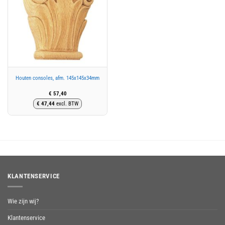
Houten consoles, afm. 145x145x34mm
€
57,40
€
47,44
excl. BTW
KLANTENSERVICE
Wie zijn wij?
Klantenservice