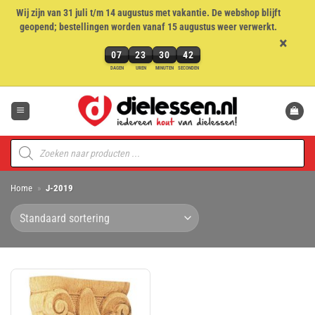
Wij zijn van 31 juli t/m 14 augustus met vakantie. De webshop blijft
geopend; bestellingen worden vanaf 15 augustus weer verwerkt.
×
07
23
30
42
7
DAGEN
UREN
MINUTEN
SECONDEN
dagen,
Ga
23
naar
uren,
inhoud
30
minuten
Producten
en
zoeken
42
seconden
Home
»
J-2019