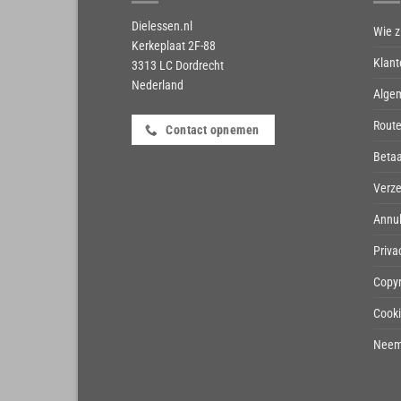
Dielessen.nl
Wie zi
Kerkeplaat 2F-88
Klant
3313 LC Dordrecht
Nederland
Alge
Route
Contact opnemen
Beta
Verze
Annul
Priva
Copyr
Cook
Neem