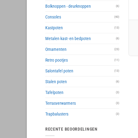
Bolknoppen - deurknoppen
(6)
Consoles
(40)
Kastpoten
(13)
Metalen kast- en bedpoten
(6)
Ornamenten
(23)
Retro pootjes
(11)
Salontafel poten
(13)
Stalen poten
(6)
Tafelpoten
(3)
Terrasverwarmers
(3)
Trapbalusters
(3)
RECENTE BEOORDELINGEN