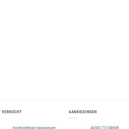
T VERKOCHT
AANBIEDINGEN
Inschroefmoer rampamoer
AVOID T17-GR30B