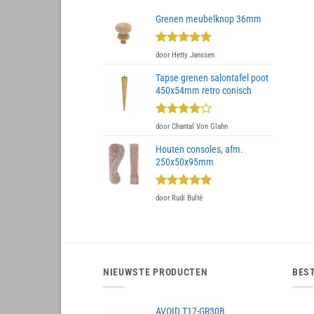
Grenen meubelknop 36mm
Gewaardeerd
door Hetty Janssen
5
uit 5
Tapse grenen salontafel poot
450x54mm retro conisch
Gewaardeerd
door Chantal Von Glahn
4
uit 5
Houten consoles, afm.
250x50x95mm
Gewaardeerd
door Rudi Bulté
5
uit 5
NIEUWSTE PRODUCTEN
BES
AVOID T17-GR30B