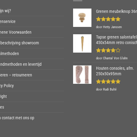
jn wij?
Grenen meubelknop 3
enservice
Gewaardeerd
door Hetty Janssen
5
uit 5
mene Voorwaarden
Tapse grenen salontafel
450x54mm retro conisc
beschrijving showroom
almethoden
Gewaardeerd
door Chantal Von Glahn
4
uit 5
ndmethoden en levertijd
Houten consoles, afm.
250x50x95mm
eren – retourneren
cy Policy
Gewaardeerd
door Rudi Bulté
5
uit 5
ight
ies
 contact met ons op