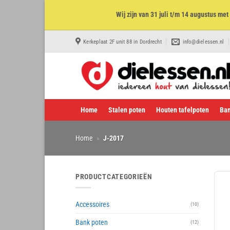
Wij zijn van 31 juli t/m 14 augustus m
Ga
Kerkeplaat 2F unit 88 in Dordrecht
info@dielessen.nl
naar
inhoud
Home
Stalen poten
Houten tafelpoten
Ban
Home
»
J-2017
PRODUCTCATEGORIEËN
Accessoires
(10)
Bank poten
(12)