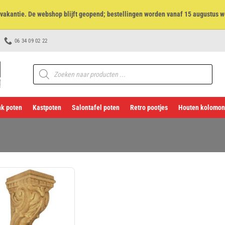
et vakantie. De webshop blijft geopend; bestellingen worden vanaf 15 augustus w
06 34 09 02 22
Producten
zoeken
k poten
Kastpoten
Salontafel poten
Retro pootjes
Houten kolomon