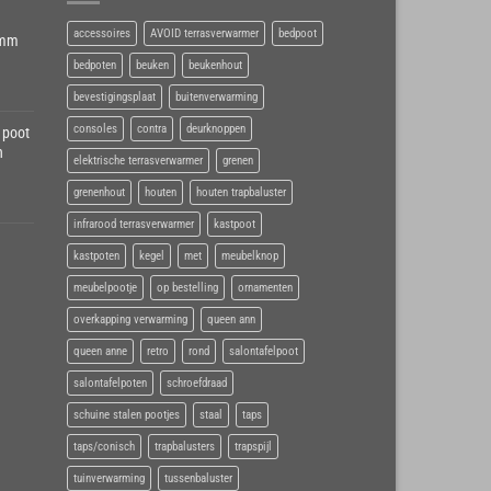
accessoires
AVOID terrasverwarmer
bedpoot
6mm
bedpoten
beuken
beukenhout
bevestigingsplaat
buitenverwarming
consoles
contra
deurknoppen
 poot
h
elektrische terrasverwarmer
grenen
grenenhout
houten
houten trapbaluster
infrarood terrasverwarmer
kastpoot
kastpoten
kegel
met
meubelknop
meubelpootje
op bestelling
ornamenten
overkapping verwarming
queen ann
queen anne
retro
rond
salontafelpoot
salontafelpoten
schroefdraad
schuine stalen pootjes
staal
taps
taps/conisch
trapbalusters
trapspijl
tuinverwarming
tussenbaluster