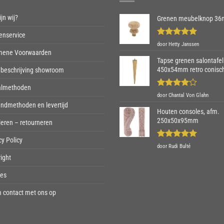
jn wij?
Grenen meubelknop 3
enservice
Gewaardeerd
door Hetty Janssen
5
uit 5
mene Voorwaarden
Tapse grenen salontafel
450x54mm retro conisc
beschrijving showroom
almethoden
Gewaardeerd
door Chantal Von Glahn
4
uit 5
ndmethoden en levertijd
Houten consoles, afm.
250x50x95mm
eren – retourneren
cy Policy
Gewaardeerd
door Rudi Bulté
5
uit 5
ight
ies
 contact met ons op