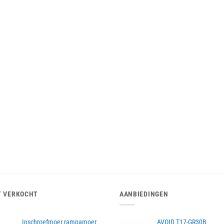
T VERKOCHT
AANBIEDINGEN
Inschroefmoer rampamoer
AVOID T17-GR30B