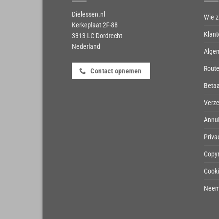
Dielessen.nl
Wie zi
Kerkeplaat 2F-88
Klant
3313 LC Dordrecht
Nederland
Alge
Route
Contact opnemen
Beta
Verze
Annul
Priva
Copyr
Cook
Neem