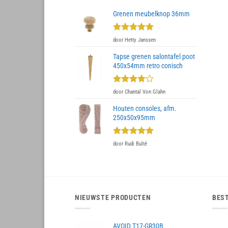
Grenen meubelknop 36mm
Gewaardeerd
door Hetty Janssen
5
uit 5
Tapse grenen salontafel poot
450x54mm retro conisch
Gewaardeerd
door Chantal Von Glahn
4
uit 5
Houten consoles, afm.
250x50x95mm
Gewaardeerd
door Rudi Bulté
5
uit 5
NIEUWSTE PRODUCTEN
BES
AVOID T17-GR30B