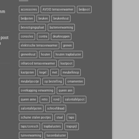
accessoires
AVOID terrasverwarmer
bedpoot
6mm
bedpoten
beuken
beukenhout
bevestigingsplaat
buitenverwarming
consoles
contra
deurknoppen
 poot
h
elektrische terrasverwarmer
grenen
grenenhout
houten
houten trapbaluster
infrarood terrasverwarmer
kastpoot
kastpoten
kegel
met
meubelknop
meubelpootje
op bestelling
ornamenten
overkapping verwarming
queen ann
queen anne
retro
rond
salontafelpoot
salontafelpoten
schroefdraad
schuine stalen pootjes
staal
taps
taps/conisch
trapbalusters
trapspijl
tuinverwarming
tussenbaluster