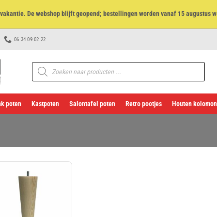
et vakantie. De webshop blijft geopend; bestellingen worden vanaf 15 augustus w
06 34 09 02 22
Producten
zoeken
k poten
Kastpoten
Salontafel poten
Retro pootjes
Houten kolomon