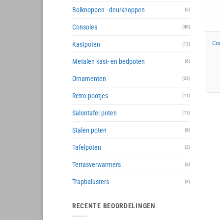
Bolknoppen - deurknoppen
(6)
Consoles
(40)
Co
Kastpoten
(13)
Metalen kast- en bedpoten
(6)
Ornamenten
(23)
Retro pootjes
(11)
Salontafel poten
(13)
Stalen poten
(6)
Tafelpoten
(3)
Terrasverwarmers
(3)
Trapbalusters
(3)
RECENTE BEOORDELINGEN