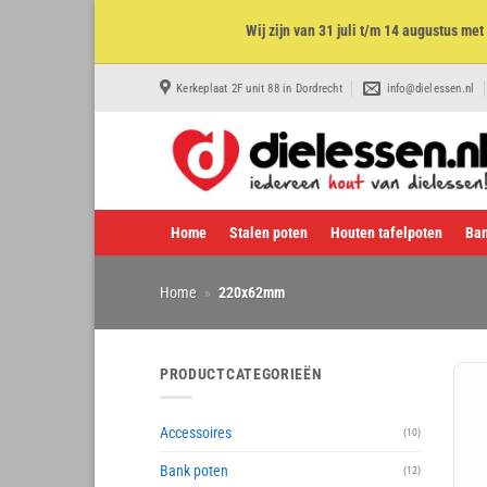
Wij zijn van 31 juli t/m 14 augustus m
Ga
Kerkeplaat 2F unit 88 in Dordrecht
info@dielessen.nl
naar
inhoud
Home
Stalen poten
Houten tafelpoten
Ban
Home
»
220x62mm
PRODUCTCATEGORIEËN
Accessoires
(10)
Bank poten
(12)