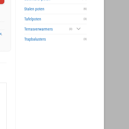
Stalen poten
(6)
Tafelpoten
(3)
Terrasverwarmers
(3)
at
,
Trapbalusters
(3)