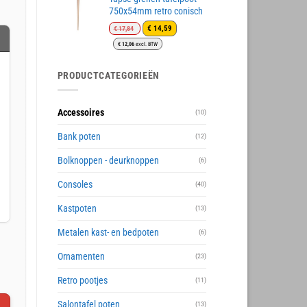
750x54mm retro conisch
Oorspronkelijke
Huidige
€
14,59
€
17,84
prijs
prijs
€
12,06
excl. BTW
was:
is:
€ 17,84.
€ 14,59.
PRODUCTCATEGORIEËN
Accessoires
(10)
Bank poten
(12)
Bolknoppen - deurknoppen
(6)
Consoles
(40)
Kastpoten
(13)
Metalen kast- en bedpoten
(6)
Ornamenten
(23)
Retro pootjes
(11)
Salontafel poten
(13)