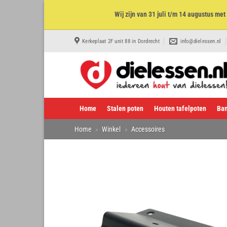
Wij zijn van 31 juli t/m 14 augustus m
Ga
Kerkeplaat 2F unit 88 in Dordrecht
info@dielessen.nl
naar
inhoud
Home
Stalen poten
Houten tafelpoten
Ban
Home
»
Winkel
»
Accessoires