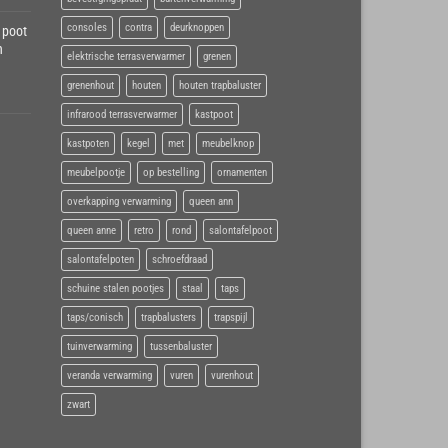
consoles
contra
deurknoppen
 poot
h
elektrische terrasverwarmer
grenen
grenenhout
houten
houten trapbaluster
infrarood terrasverwarmer
kastpoot
kastpoten
kegel
met
meubelknop
meubelpootje
op bestelling
ornamenten
overkapping verwarming
queen ann
queen anne
retro
rond
salontafelpoot
salontafelpoten
schroefdraad
schuine stalen pootjes
staal
taps
taps/conisch
trapbalusters
trapspijl
tuinverwarming
tussenbaluster
veranda verwarming
vuren
vurenhout
zwart