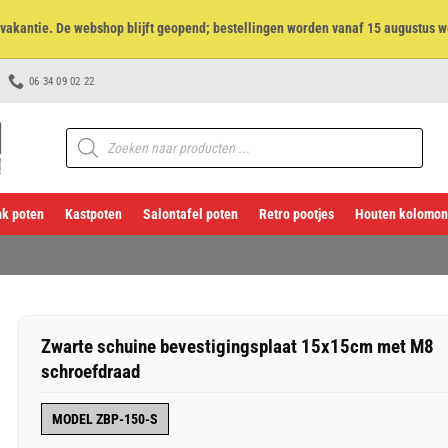
et vakantie. De webshop blijft geopend; bestellingen worden vanaf 15 augustus w
06 34 09 02 22
Producten
zoeken
k poten
Kastpoten
Salontafel poten
Retro pootjes
Houten kolomon
Zwarte schuine bevestigingsplaat 15x15cm met M8
schroefdraad
MODEL ZBP-150-S