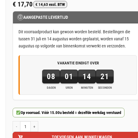
€
17,70
€
14,63
excl. BTW
Ⓘ
AANGEPASTE LEVERTIJD
Dit voorraadproduct kan gewoon worden besteld. Bestellingen die
tussen 31 juli en 14 augustus worden geplaatst, worden vanaf 15
augustus op volgorde van binnenkomst verwerkt en verzonden.
VAKANTIE EINDIGT OVER
08
01
14
20
DAGEN
UREN
MINUTEN
SECONDEN
8
dagen,
1
Op voorraad. Vóór 15.00u besteld = dezelfde werkdag verstuurd
uren,
14
Zwarte schuine bevestigingsplaat 15x15cm met M8 schroefdraad aantal
minuten
en
TOEVOEGEN AAN WINKELWAGEN