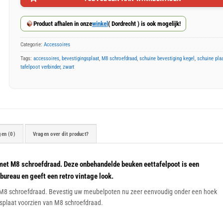
20
seconden
Product afhalen in onze
winkel
( Dordrecht ) is ook mogelijk!
Categorie:
Accessoires
Tags:
accessoires
,
bevestigingsplaat
,
M8 schroefdraad
,
schuine bevestiging kegel
,
schuine pla
tafelpoot verbinder
,
zwart
gen (0)
Vragen over dit product?
et M8 schroefdraad. Deze onbehandelde beuken eettafelpoot is een
bureau en geeft een retro vintage look.
M8 schroefdraad. Bevestig uw meubelpoten nu zeer eenvoudig onder een hoek
gsplaat voorzien van M8 schroefdraad.