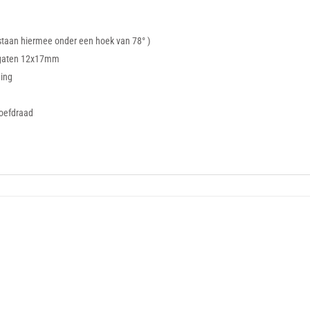
staan hiermee onder een hoek van 78° )
sgaten 12x17mm
ging
roefdraad