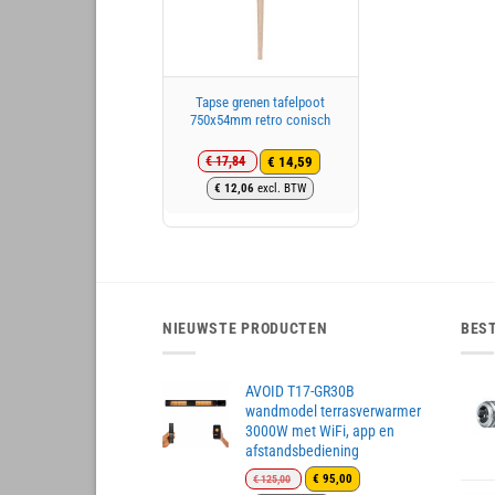
Tapse grenen tafelpoot
750x54mm retro conisch
€
14,59
€
17,84
Oorspronkelijke
Huidige
€
12,06
excl. BTW
prijs
prijs
was:
is:
€ 17,84.
€ 14,59.
NIEUWSTE PRODUCTEN
BES
AVOID T17-GR30B
wandmodel terrasverwarmer
3000W met WiFi, app en
afstandsbediening
Oorspronkelijke
Huidige
€
95,00
€
125,00
prijs
prijs