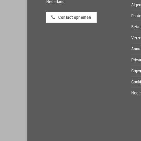
Nederland
Alge
Route
Contact opnemen
Beta
Verze
Annul
Priva
Copyr
Cook
Neem