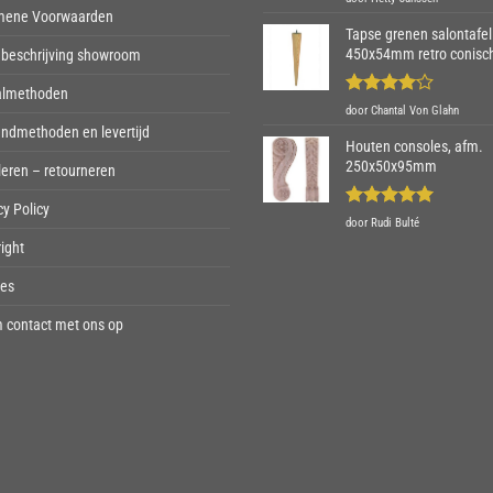
5
uit 5
mene Voorwaarden
Tapse grenen salontafel
450x54mm retro conisc
beschrijving showroom
almethoden
Gewaardeerd
door Chantal Von Glahn
4
uit 5
ndmethoden en levertijd
Houten consoles, afm.
250x50x95mm
eren – retourneren
cy Policy
Gewaardeerd
door Rudi Bulté
5
uit 5
ight
ies
 contact met ons op