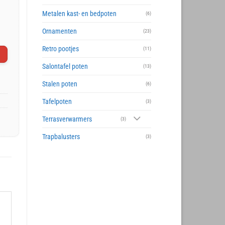
Metalen kast- en bedpoten
(6)
Ornamenten
(23)
Retro pootjes
(11)
Salontafel poten
(13)
Stalen poten
(6)
Tafelpoten
(3)
Terrasverwarmers
(3)
Trapbalusters
(3)