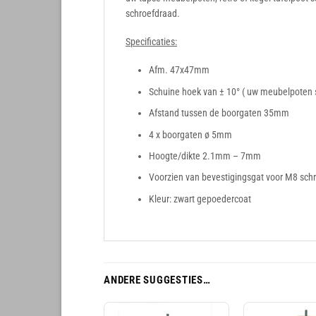
schroefdraad.
Specificaties:
Afm. 47x47mm
Schuine hoek van ± 10° ( uw meubelpoten 
Afstand tussen de boorgaten 35mm
4 x boorgaten ø 5mm
Hoogte/dikte 2.1mm – 7mm
Voorzien van bevestigingsgat voor M8 sch
Kleur: zwart gepoedercoat
ANDERE SUGGESTIES…