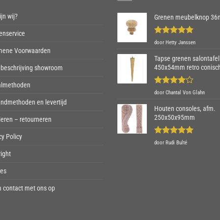
jn wij?
Grenen meubelknop 3
enservice
Gewaardeerd
door Hetty Janssen
5
uit 5
mene Voorwaarden
Tapse grenen salontafel
450x54mm retro conisc
beschrijving showroom
almethoden
Gewaardeerd
door Chantal Von Glahn
4
uit 5
ndmethoden en levertijd
Houten consoles, afm.
250x50x95mm
eren – retourneren
cy Policy
Gewaardeerd
door Rudi Bulté
5
uit 5
ight
ies
 contact met ons op