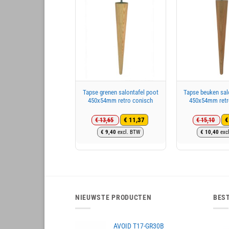
Tapse grenen salontafel poot
Tapse beuken sal
450x54mm retro conisch
450x54mm retr
€
11,37
€
€
13,65
€
15,10
Oorspronkelijke
Huidige
Oo
Hu
€
9,40
excl. BTW
€
10,40
exc
prijs
prijs
pri
pri
was:
is:
wa
is:
€ 13,65.
€ 11,37.
€ 1
€ 1
NIEUWSTE PRODUCTEN
BES
AVOID T17-GR30B