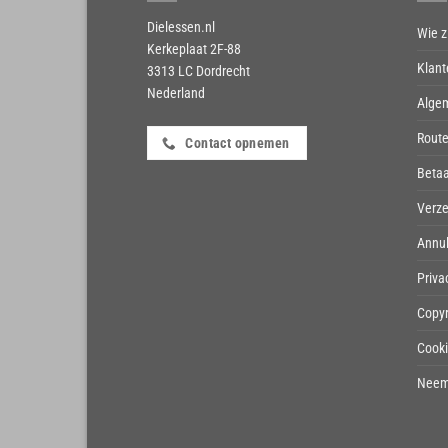
Dielessen.nl
Wie zi
Kerkeplaat 2F-88
Klant
3313 LC Dordrecht
Nederland
Alge
Route
Contact opnemen
Beta
Verze
Annul
Priva
Copyr
Cook
Neem