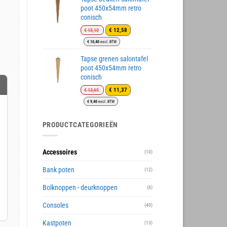
poot 450x54mm retro
conisch
Oorspronkelijke
Huidige
€
12,58
€
15,10
prijs
prijs
€
10,40
excl. BTW
was:
is:
€ 15,10.
€ 12,58.
Tapse grenen salontafel
poot 450x54mm retro
conisch
Oorspronkelijke
Huidige
€
11,37
€
13,65
prijs
prijs
€
9,40
excl. BTW
was:
is:
€ 13,65.
€ 11,37.
PRODUCTCATEGORIEËN
Accessoires
(10)
Bank poten
(12)
Bolknoppen - deurknoppen
(6)
Consoles
(40)
Kastpoten
(13)