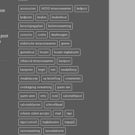
accessoires
AVOID terrasverwarmer
bedpoot
6mm
bedpoten
beuken
beukenhout
bevestigingsplaat
buitenverwarming
consoles
contra
deurknoppen
 poot
h
elektrische terrasverwarmer
grenen
grenenhout
houten
houten trapbaluster
infrarood terrasverwarmer
kastpoot
kastpoten
kegel
met
meubelknop
meubelpootje
op bestelling
ornamenten
overkapping verwarming
queen ann
queen anne
retro
rond
salontafelpoot
salontafelpoten
schroefdraad
schuine stalen pootjes
staal
taps
taps/conisch
trapbalusters
trapspijl
tuinverwarming
tussenbaluster