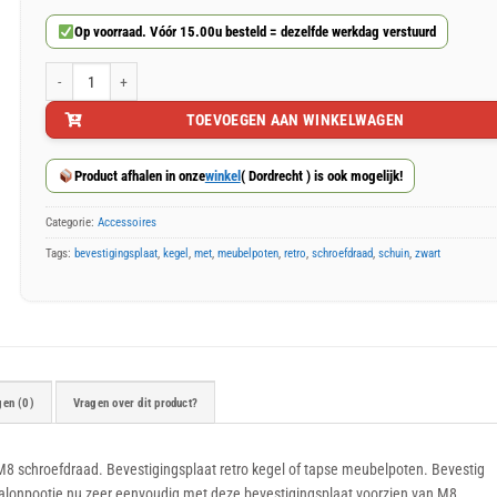
5
Op voorraad. Vóór 15.00u besteld = dezelfde werkdag verstuurd
uren,
10
Zwarte bevestigingsplaat schuin 47x47mm met M8 schroefdraad aantal
minuten
en
TOEVOEGEN AAN WINKELWAGEN
38
seconden
Product afhalen in onze
winkel
( Dordrecht ) is ook mogelijk!
Categorie:
Accessoires
Tags:
bevestigingsplaat
,
kegel
,
met
,
meubelpoten
,
retro
,
schroefdraad
,
schuin
,
zwart
gen (0)
Vragen over dit product?
 schroefdraad. Bevestigingsplaat retro kegel of tapse meubelpoten. Bevestig
salonpootje nu zeer eenvoudig met deze bevestigingsplaat voorzien van M8