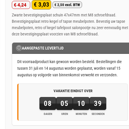
€
3,03
€
4,24
€
2,50
excl. BTW
Oorspronkelijke
Huidige
Zwarte bevestigingsplaat schuin 47x47mm met M8 schroefdraad.
prijs
prijs
Bevestigingsplaat retro kegel of tapse meubelpoten. Bevestig uw tapse
was:
is:
meubelpoten, retro of kegel tafelpoot salonpootje nu zeer eenvoudig met
€ 4,24.
€ 3,03.
deze bevestigingsplaat voorzien van M8 schroefdraad.
Ⓘ
AANGEPASTE LEVERTIJD
Dit voorraadproduct kan gewoon worden besteld. Bestellingen die
tussen 31 juli en 14 augustus worden geplaatst, worden vanaf 15
augustus op volgorde van binnenkomst verwerkt en verzonden.
VAKANTIE EINDIGT OVER
08
05
10
38
DAGEN
UREN
MINUTEN
SECONDEN
8
dagen,