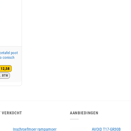
ontafel poot
o conisch
12,58
rspronkelijke
idige
l. BTW
js
js
s:
5,10.
2,58.
T VERKOCHT
AANBIEDINGEN
Inschroefmoer rampamoer
AVOID T17-GR30B