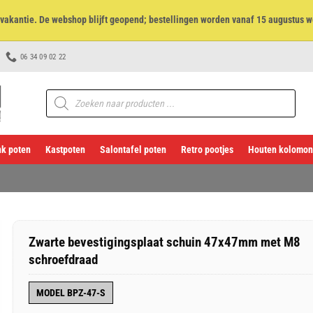
et vakantie. De webshop blijft geopend; bestellingen worden vanaf 15 augustus w
06 34 09 02 22
Producten
zoeken
k poten
Kastpoten
Salontafel poten
Retro pootjes
Houten kolomon
Zwarte bevestigingsplaat schuin 47x47mm met M8
schroefdraad
MODEL BPZ-47-S