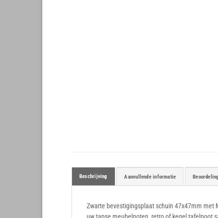
Beschrijving
Aanvullende informatie
Beoordelin
Zwarte bevestigingsplaat schuin 47x47mm met M8
uw tapse meubelpoten, retro of kegel tafelpoot 