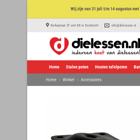
Wij zijn van 31 juli t/m 14 augustus m
Ga
Kerkeplaat 2F unit 88 in Dordrecht
info@dielessen.nl
naar
inhoud
Home
Stalen poten
Houten tafelpoten
Ban
Home
»
Winkel
»
Accessoires